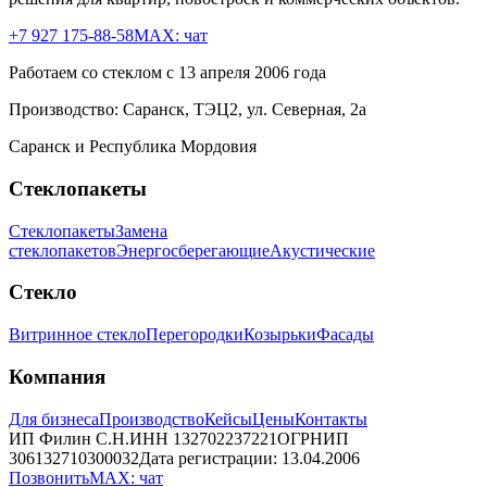
+7 927 175-88-58
MAX: чат
Работаем со стеклом с 13 апреля 2006 года
Производство:
Саранск, ТЭЦ2, ул. Северная, 2а
Саранск и Республика Мордовия
Стеклопакеты
Стеклопакеты
Замена
стеклопакетов
Энергосберегающие
Акустические
Стекло
Витринное стекло
Перегородки
Козырьки
Фасады
Компания
Для бизнеса
Производство
Кейсы
Цены
Контакты
ИП Филин С.Н.
ИНН
132702237221
ОГРНИП
306132710300032
Дата регистрации:
13.04.2006
Позвонить
MAX: чат