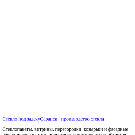
Стекло под задачу
Саранск · производство стекла
Стеклопакеты, витрины, перегородки, козырьки и фасадные
решения для квартир, новостроек и коммерческих объектов.