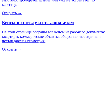
запотело, промерзает, шумит или уже не устраивает по
качеству.
Открыть →
Кейсы по стеклу и стеклопакетам
На этой странице собраны все кейсы из рабочего документа:
квартиры, коммерческие объекты, общественные здания и
нестандартная геометрия.
Открыть →